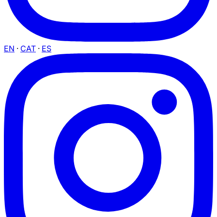
EN
·
CAT
·
ES