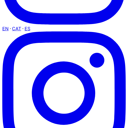
EN
·
CAT
·
ES