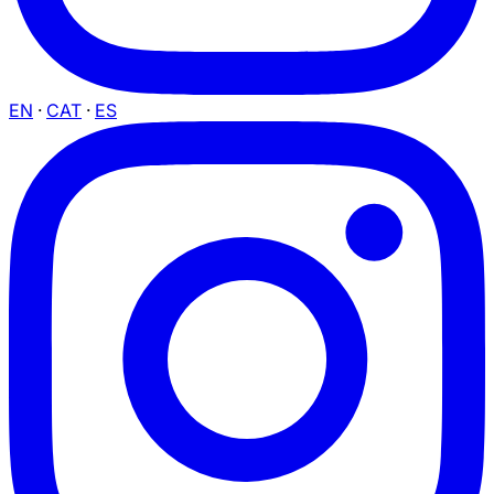
EN
·
CAT
·
ES