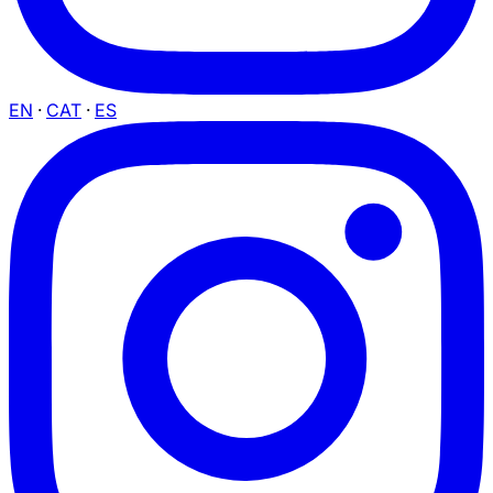
EN
·
CAT
·
ES