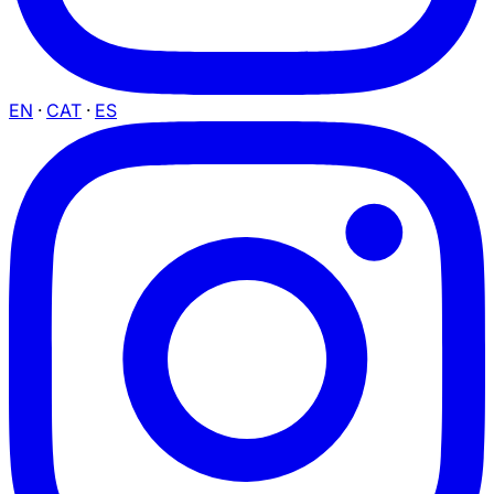
EN
·
CAT
·
ES