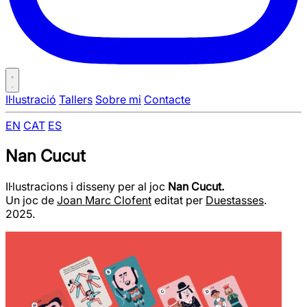
Il·lustració
Tallers
Sobre mi
Contacte
EN
CAT
ES
Nan Cucut
Il·lustracions i disseny per al joc
Nan Cucut.
Un joc de
Joan Marc Clofent
editat per
Duestasses
.
2025.