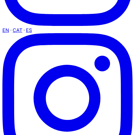
EN
·
CAT
·
ES