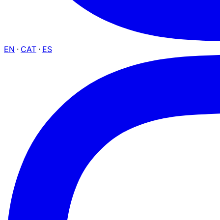
EN
·
CAT
·
ES