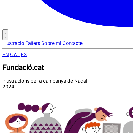
Il·lustració
Tallers
Sobre mi
Contacte
EN
CAT
ES
Fundació.cat
Il·lustracions per a campanya de Nadal.
2024.