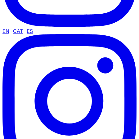
EN
·
CAT
·
ES