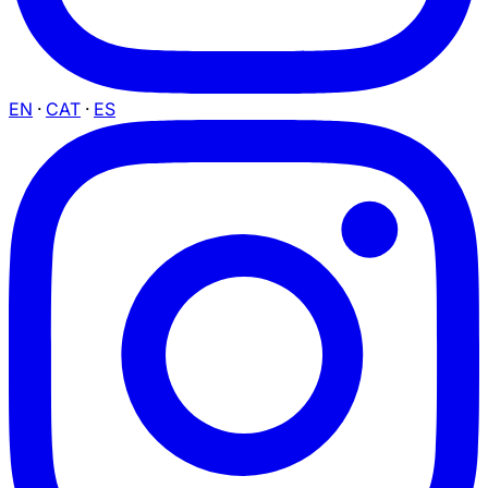
EN
·
CAT
·
ES