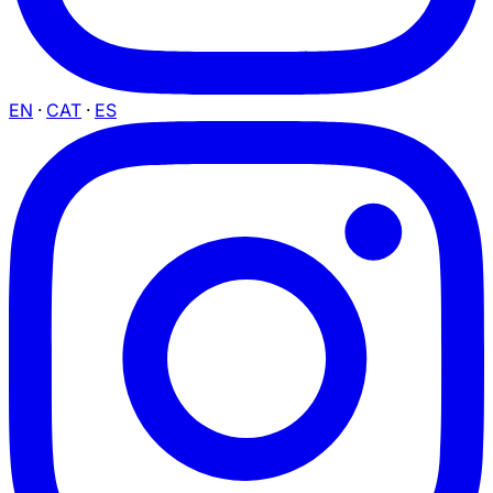
EN
·
CAT
·
ES