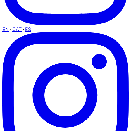
EN
·
CAT
·
ES