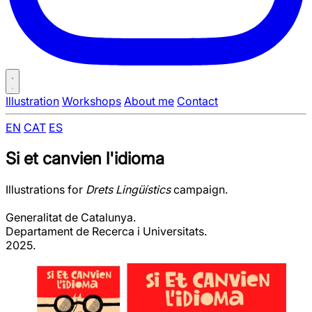
Illustration
Workshops
About me
Contact
EN
CAT
ES
Si et canvien l'idioma
Illustrations for
Drets Lingüístics
campaign.
Generalitat de Catalunya.
Departament de Recerca i Universitats.
2025.