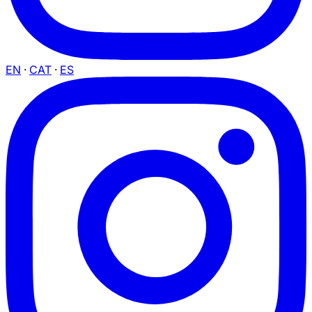
EN
·
CAT
·
ES